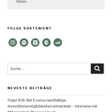
hören.
FOLGE SUSTENIENT
instagram
spotify
apple-
anchor
deezer
podcasts
Suche
Suche
nach:
NEUESTE BEITRÄGE
Folge #18: Bei Econos nachhaltige
Investitionsmöglichkeiten entwickeln – Interview mit