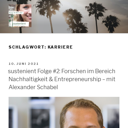
Zum
Inhalt
springen
SUSTENIENT
dein Podcast rund um Nachhaltigkeit & Selbstverwirklichung im Job
SCHLAGWORT:
KARRIERE
VERÖFFENTLICHT
10. JUNI 2021
AM
sustenient Folge #2: Forschen im Bereich
Nachhaltigkeit & Entrepreneurship – mit
Alexander Schabel