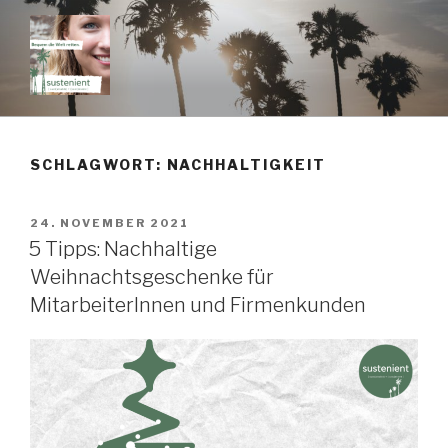
Zum
Inhalt
springen
SUSTENIENT
dein Podcast rund um Nachhaltigkeit & Selbstverwirklichung im Job
SCHLAGWORT:
NACHHALTIGKEIT
VERÖFFENTLICHT
24. NOVEMBER 2021
AM
5 Tipps: Nachhaltige
Weihnachtsgeschenke für
MitarbeiterInnen und Firmenkunden